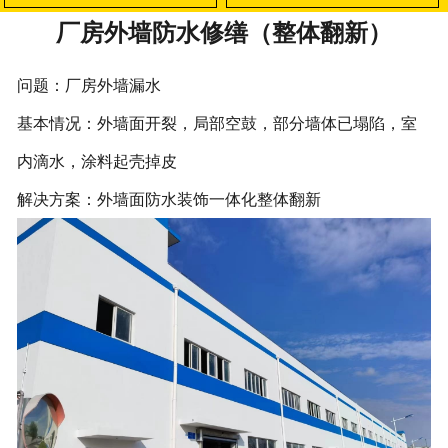
厂房外墙防水修缮（整体翻新）
问题：厂房外墙漏水
基本情况：外墙面开裂，局部空鼓，部分墙体已塌陷，室
内滴水，涂料起壳掉皮
解决方案：外墙面防水装饰一体化整体翻新