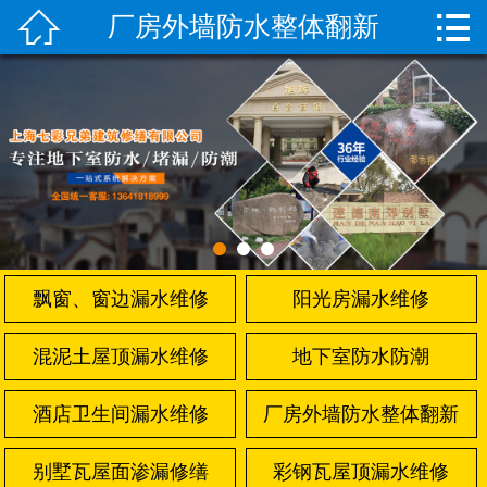


厂房外墙防水整体翻新
网站首页

关于我们
产品展示
新闻中心
技术知识
飘窗、窗边漏水维修
阳光房漏水维修
合作案例
混泥土屋顶漏水维修
地下室防水防潮
联系我们
酒店卫生间漏水维修
厂房外墙防水整体翻新
别墅瓦屋面渗漏修缮
彩钢瓦屋顶漏水维修